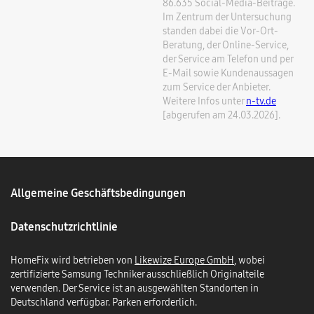
86.635 Social-Media-Beiträge.
Im Zentrum der Untersuchung
standen dabei die Vor-Ort-
Beratung, der Online-Service,
der Service am Telefon und per
E-Mail sowie Kundenaussagen
zum Service der Anbieter.
Weitere Infos unter
n-tv.de
[abgerufen am 24.03.2026].
Allgemeine Geschäftsbedingungen
Datenschutzrichtlinie
HomeFix wird betrieben von
Likewize Europe GmbH
, wobei
zertifizierte Samsung Techniker ausschließlich Originalteile
verwenden. Der Service ist an ausgewählten Standorten in
Deutschland verfügbar. Parken erforderlich.