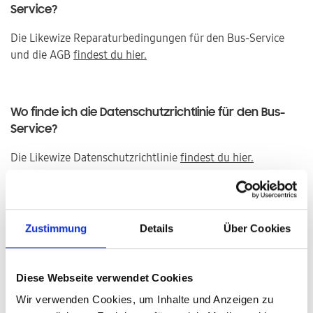
Service?
Die Likewize Reparaturbedingungen für den Bus-Service
und die AGB
findest du hier.
Wo finde ich die Datenschutzrichtlinie für den Bus-
Service?
Die Likewize Datenschutzrichtlinie
findest du hier.
Brauchst du weitere Hilfe?
Zustimmung
Details
Über Cookies
Wenn du in den häufig gestellten Fragen keine
Antwort auf deine Frage findest, rufe unsere
Kontaktseite auf, um weitere Hilfe zu
bekommen oder um mit einem Mitarbeiter
Diese Webseite verwendet Cookies
unseres Kundendienstteams zu sprechen.
Wir verwenden Cookies, um Inhalte und Anzeigen zu