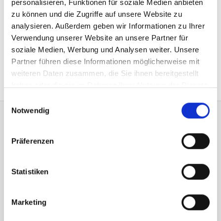
personalisieren, Funktionen für soziale Medien anbieten
zu können und die Zugriffe auf unsere Website zu
Kontaktiere uns
analysieren. Außerdem geben wir Informationen zu Ihrer
Verwendung unserer Website an unsere Partner für
soziale Medien, Werbung und Analysen weiter. Unsere
Partner führen diese Informationen möglicherweise mit
weiteren Daten zusammen, die Sie ihnen bereitgestellt
haben oder die sie im Rahmen Ihrer Nutzung der Dienste
gesammelt haben.
Einwilligungsauswahl
Notwendig
Seitenverzeichnis
Präferenzen
Reparaturen
Statistiken
Buchung verwalten
Mobile Werkstätten
Marketing
Hilfe