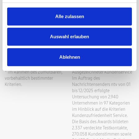
Preise
Über uns
Alle zulassen
Garantiebedingungen
Kontakt
Auswahl erlauben
Impressum
Ablehnen
* Im Rahmen des Zumutbaren,
Ausgezeichneter Kundenservice
vorbehaltlich bestimmter
Im Auftrag des
Kriterien.
Nachrichtensenders ntv von 01
bis 12/2025 erfolgte
Untersuchung von 2.940
Unternehmen in 97 Kategorien
im Hinblick auf die Kriterien
Kundenzufriedenheit Service.
Die Basis des Awards bildeten
2.337 verdeckte Testkontakte,
270.058 Kundenstimmen sowie