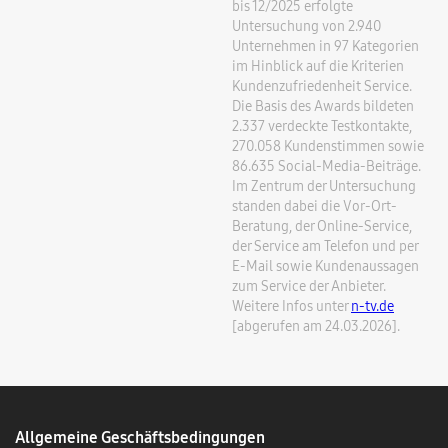
bis 12/2025 erfolgte
Untersuchung von 2.940
Unternehmen in 97 Kategorien
im Hinblick auf die Kriterien
Kundenzufriedenheit Service.
Die Basis des Awards bildeten
2.337 verdeckte Testkontakte,
270.058 Kundenstimmen sowie
86.635 Social-Media-Beiträge.
Im Zentrum der Untersuchung
standen dabei die Vor-Ort-
Beratung, der Online-Service,
der Service am Telefon und per
E-Mail sowie Kundenaussagen
zum Service der Anbieter.
Weitere Infos unter
n-tv.de
[abgerufen am 24.03.2026].
Allgemeine Geschäftsbedingungen