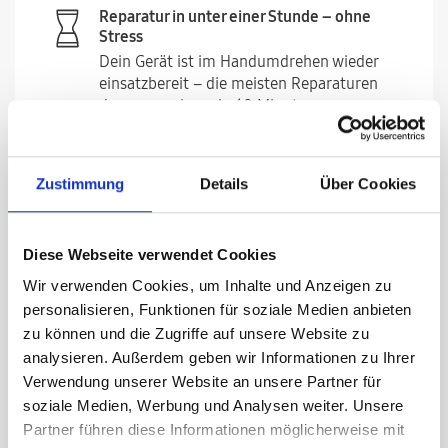
Reparatur in unter einer Stunde – ohne
Stress
Dein Gerät ist im Handumdrehen wieder
einsatzbereit – die meisten Reparaturen
dauern weniger als 60 Minuten.
Deine Garantie bleibt – sorgenfrei und
sicher
Zustimmung
Details
Über Cookies
Jede Reparatur entspricht den höchsten
Samsung Standard und haben eine 12-
monatige Garantie. Deine Samsung
Diese Webseite verwendet Cookies
Herstellergarantie bleibt davon unberührt.
Wir verwenden Cookies, um Inhalte und Anzeigen zu
Fixes Zeitfenster – kein Warten
personalisieren, Funktionen für soziale Medien anbieten
Du erhältst ein einstündiges Zeitfenster per
zu können und die Zugriffe auf unsere Website zu
E-Mail bestätigt – du weißt genau, wann
analysieren. Außerdem geben wir Informationen zu Ihrer
unser Techniker kommt.
Verwendung unserer Website an unsere Partner für
soziale Medien, Werbung und Analysen weiter. Unsere
Pünktlich bei dir – versprochen
Partner führen diese Informationen möglicherweise mit
Dein Zeitplan zählt – kein Warten, keine