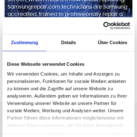
screen, which means it now needs replacing.
Samsungrepair.com technicians are Samsung
accredited, trained to professionally repair a
wide variety of problems. Samsungrepair.com
technicians only use genuine Samsung parts ,
which means your manufacturer’s warranty
Zustimmung
Details
Über Cookies
remains intact.
Diese Webseite verwendet Cookies
Wir verwenden Cookies, um Inhalte und Anzeigen zu
personalisieren, Funktionen für soziale Medien anbieten
zu können und die Zugriffe auf unsere Website zu
analysieren. Außerdem geben wir Informationen zu Ihrer
Verwendung unserer Website an unsere Partner für
soziale Medien, Werbung und Analysen weiter. Unsere
HomeFix - Dein Gerät,
Partner führen diese Informationen möglicherweise mit
weiteren Daten zusammen, die Sie ihnen bereitgestellt
unser Service. Schnell und
haben oder die sie im Rahmen Ihrer Nutzung der Dienste