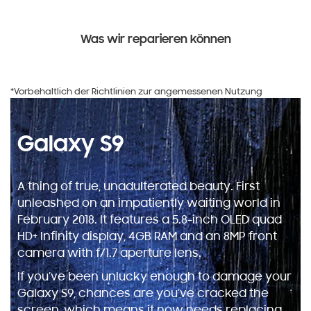
Was wir reparieren können
*Vorbehaltlich der Richtlinien zur angemessenen Nutzung
Galaxy S9
A thing of true, unadulterated beauty. First
unleashed on an impatiently waiting world in
February 2018. It features a 5.8-inch OLED quad
HD+ Infinity display, 4GB RAM and an 8MP front
camera with f/1.7 aperture lens.
If you’ve been unlucky enough to damage your
Galaxy S9, chances are you’ve cracked the