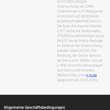
bis 12/2025 erfolgte
Untersuchung von 2.940
Unternehmen in 97 Kategorien
im Hinblick auf die Kriterien
Kundenzufriedenheit Service.
Die Basis des Awards bildeten
2.337 verdeckte Testkontakte,
270.058 Kundenstimmen sowie
86.635 Social-Media-Beiträge.
Im Zentrum der Untersuchung
standen dabei die Vor-Ort-
Beratung, der Online-Service,
der Service am Telefon und per
E-Mail sowie Kundenaussagen
zum Service der Anbieter.
Weitere Infos unter
n-tv.de
[abgerufen am 24.03.2026].
Allgemeine Geschäftsbedingungen