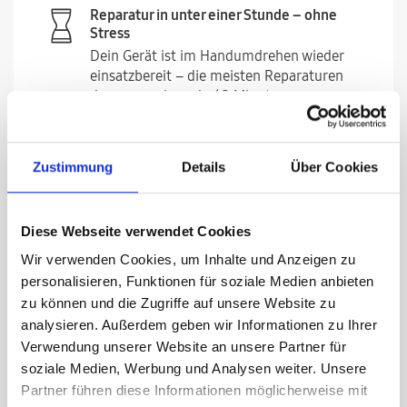
Reparatur in unter einer Stunde – ohne
Stress
Dein Gerät ist im Handumdrehen wieder
einsatzbereit – die meisten Reparaturen
dauern weniger als 60 Minuten.
Deine Garantie bleibt – sorgenfrei und
sicher
Zustimmung
Details
Über Cookies
Jede Reparatur entspricht den höchsten
Samsung Standard und haben eine 12-
monatige Garantie. Deine Samsung
Diese Webseite verwendet Cookies
Herstellergarantie bleibt davon unberührt.
Wir verwenden Cookies, um Inhalte und Anzeigen zu
Fixes Zeitfenster – kein Warten
personalisieren, Funktionen für soziale Medien anbieten
Du erhältst ein einstündiges Zeitfenster per
zu können und die Zugriffe auf unsere Website zu
E-Mail bestätigt – du weißt genau, wann
analysieren. Außerdem geben wir Informationen zu Ihrer
unser Techniker kommt.
Verwendung unserer Website an unsere Partner für
soziale Medien, Werbung und Analysen weiter. Unsere
Pünktlich bei dir – versprochen
Partner führen diese Informationen möglicherweise mit
Dein Zeitplan zählt – kein Warten, keine