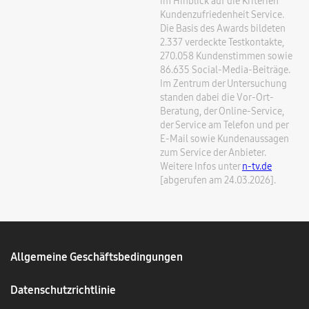
im Hinblick auf die Kriterien
Kundenzufriedenheit Service.
Die Basis des Awards bildeten
2.337 verdeckte Testkontakte,
270.058 Kundenstimmen sowie
86.635 Social-Media-Beiträge.
Im Zentrum der Untersuchung
standen dabei die Vor-Ort-
Beratung, der Online-Service,
der Service am Telefon und per
E-Mail sowie Kundenaussagen
zum Service der Anbieter.
Weitere Infos unter
n-tv.de
[abgerufen am 24.03.2026].
Allgemeine Geschäftsbedingungen
Datenschutzrichtlinie