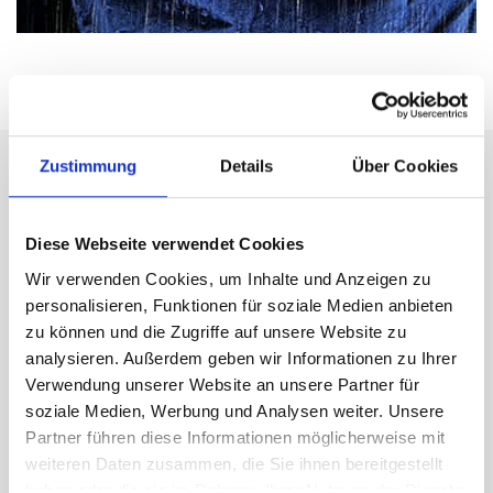
Zustimmung
Details
Über Cookies
HomeFix - Dein Gerät,
unser Service. Schnell und
Diese Webseite verwendet Cookies
bequem.
Wir verwenden Cookies, um Inhalte und Anzeigen zu
personalisieren, Funktionen für soziale Medien anbieten
zu können und die Zugriffe auf unsere Website zu
analysieren. Außerdem geben wir Informationen zu Ihrer
Verwendung unserer Website an unsere Partner für
soziale Medien, Werbung und Analysen weiter. Unsere
Partner führen diese Informationen möglicherweise mit
weiteren Daten zusammen, die Sie ihnen bereitgestellt
haben oder die sie im Rahmen Ihrer Nutzung der Dienste