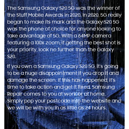
The Samsung Galaxy S20 5G was the winner of
the Stuff Mobile Awards in 2020. In 2020, 5G really
began to make its mark and the Galaxy S20 5G
was the phone of choice for anyone looking to
take advantage of 5G. With a 64MP camera
featuring a 100x zoom, if getting the best shot is
your priority, look no further than the Galaxy
S20.
If you own a Samsung Galaxy S20 5G, it’s going
to be a huge disappointment if you drop it and
damage the screen. If this has happened, it’s
time to take action and get it fixed. Samsung
Repair comes to you at work or at home.
Simply pop your postcode into the website and
we will be with you in as little as 24 hours.