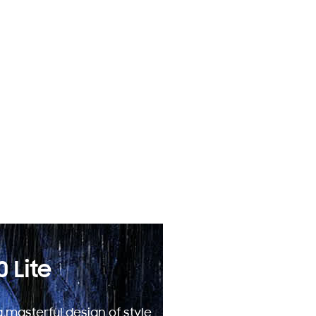
 Lite
a masterful design of style