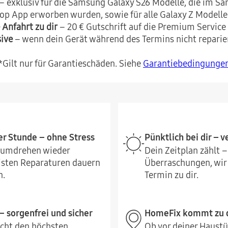
– exklusiv für die Samsung Galaxy S26 Modelle, die im S
p App erworben wurden, sowie für alle Galaxy Z Modelle 
 Anfahrt zu dir
– 20 € Gutschrift auf die Premium Service
sive
– wenn dein Gerät während des Termins nicht reparie
*Gilt nur für Garantieschäden. Siehe
Garantiebedingunge
er Stunde – ohne Stress
Pünktlich bei dir – 
ndumdrehen wieder
Dein Zeitplan zählt –
eisten Reparaturen dauern
Überraschungen, wi
n.
Termin zu dir.
– sorgenfrei und sicher
HomeFix kommt zu d
icht den höchsten
Ob vor deiner Haustü