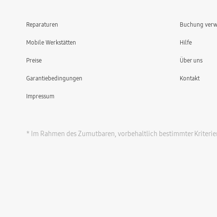
Reparaturen
Buchung verw
Mobile Werkstätten
Hilfe
Preise
Über uns
Garantiebedingungen
Kontakt
Impressum
* Im Rahmen des Zumutbaren, vorbehaltlich bestimmter Kriterie