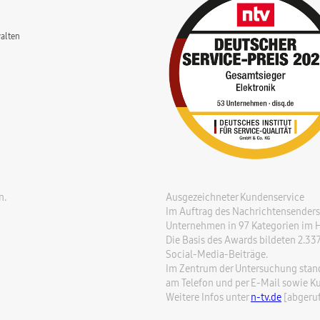
alten
n.
Ausgezeichneter Kundenservice
Im Auftrag des Nachrichtensenders 
Unternehmen in 97 Kategorien im Hi
Die Basis des Awards bildeten 2.3
Social-Media-Beiträge.
Im Zentrum der Untersuchung stande
am Telefon und per E-Mail sowie K
Weitere Infos unter
n-tv.de
[abgeruf