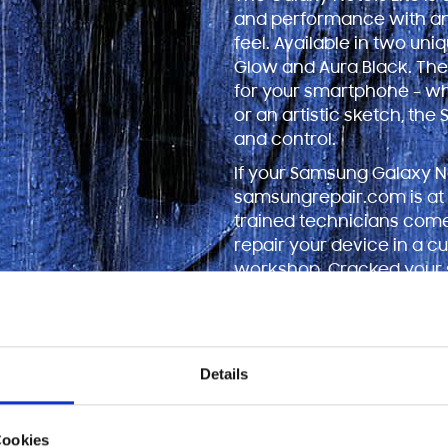
and performance with a
feel. Available in two uni
Glow and Aura Black. The
for your smartphone – whet
or an artistic sketch, th
and control.
If your Samsung Galaxy No
samsungrepair.com is at
trained technicians come
repair your device in a c
workshop. Cracked your 
charger port isn’t work
technicians can deal wi
affecting your Note 10 Lite
Details
Cookies