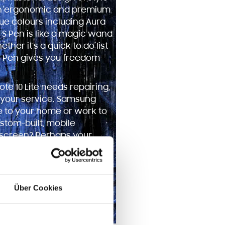
n ergonomic and premium
que colours including Aura
 S Pen is like a magic wand
her it’s a quick to do list
e S Pen gives you freedom
te 10 Lite needs repairing,
 your service. Samsung
 to your home or work to
ustom-built, mobile
screen? Perhaps your
ing? Samsungrepair.com
th almost any problem
.
Über Cookies