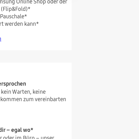
amsung Online Shop oder der
(Flip&Fold)*
 Pauschale*
rt werden kann*
n
versprochen
 kein Warten, keine
r kommen zum vereinbarten
ir – egal wo*
r oder im Büro – unser