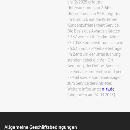
bis 12/2025 erfolgte
Untersuchung von 2.940
Unternehmen in 97 Kategorien
im Hinblick auf die Kriterien
Kundenzufriedenheit Service.
Die Basis des Awards bildeten
2.337 verdeckte Testkontakte,
270.058 Kundenstimmen sowie
86.635 Social-Media-Beiträge.
Im Zentrum der Untersuchung
standen dabei die Vor-Ort-
Beratung, der Online-Service,
der Service am Telefon und per
E-Mail sowie Kundenaussagen
zum Service der Anbieter.
Weitere Infos unter
n-tv.de
[abgerufen am 24.03.2026].
Allgemeine Geschäftsbedingungen