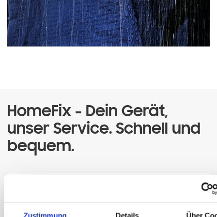
HomeFix - Dein Gerät,
unser Service. Schnell und
bequem.
Zustimmung
Details
Über Co