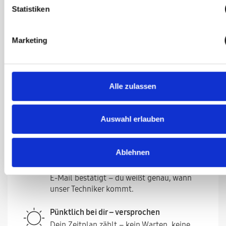
Reparatur in unter einer Stunde – ohne
Statistiken
Stress
Dein Gerät ist im Handumdrehen wieder
einsatzbereit – die meisten Reparaturen
Marketing
dauern weniger als 60 Minuten.
Deine Garantie bleibt – sorgenfrei und
sicher
Alle zulassen
Jede Reparatur entspricht den höchsten
Samsung Standard und haben eine 12-
monatige Garantie. Deine Samsung
Auswahl erlauben
Herstellergarantie bleibt davon unberührt.
Ablehnen
Fixes Zeitfenster – kein Warten
Du erhältst ein einstündiges Zeitfenster per
E-Mail bestätigt – du weißt genau, wann
unser Techniker kommt.
Pünktlich bei dir – versprochen
Dein Zeitplan zählt – kein Warten, keine