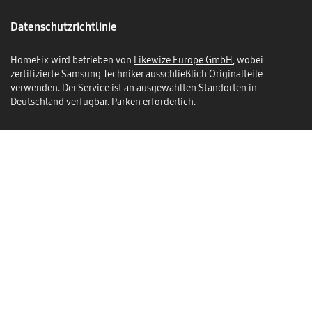
Datenschutzrichtlinie
HomeFix wird betrieben von
Likewize Europe GmbH
, wobei
zertifizierte Samsung Techniker ausschließlich Originalteile
verwenden. Der Service ist an ausgewählten Standorten in
Deutschland verfügbar. Parken erforderlich.