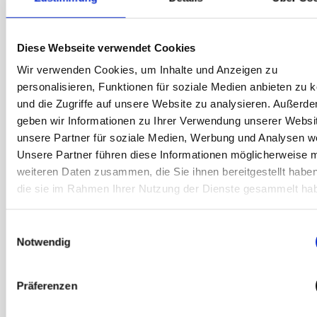
Diese Webseite verwendet Cookies
Wir verwenden Cookies, um Inhalte und Anzeigen zu
personalisieren, Funktionen für soziale Medien anbieten zu 
Priorisierte Terminvergabe
– exklusiv für die
und die Zugriffe auf unsere Website zu analysieren. Außerd
Samsung Galaxy S26 Modelle, die im Samsung Online
geben wir Informationen zu Ihrer Verwendung unserer Websi
Shop oder der Samsung Shop App erworben wurden,
unsere Partner für soziale Medien, Werbung und Analysen we
sowie für alle Galaxy Z Modelle (Flip&Fold)*
Unsere Partner führen diese Informationen möglicherweise m
Kostenlose Anfahrt zu dir
– 20 € Gutschrift auf die
weiteren Daten zusammen, die Sie ihnen bereitgestellt habe
Premium Service Pauschale*
die sie im Rahmen Ihrer Nutzung der Dienste gesammelt ha
Leihgerät inklusive
– wenn dein Gerät während des
Termins nicht repariert werden kann*
Einwilligungsauswahl
Notwendig
*Gilt nur für Garantieschäden. Siehe
Garantiebedingungen
Präferenzen