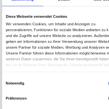
Premium Service Pauschale*
Leihgerät inklusive
– wenn dein Gerät während des
Termins nicht repariert werden kann*
Diese Webseite verwendet Cookies
Wir verwenden Cookies, um Inhalte und Anzeigen zu
*Gilt nur für Garantieschäden. Siehe
personalisieren, Funktionen für soziale Medien anbieten zu 
Garantiebedingungen
und die Zugriffe auf unsere Website zu analysieren. Außerd
geben wir Informationen zu Ihrer Verwendung unserer Websi
unsere Partner für soziale Medien, Werbung und Analysen we
Reparatur in unter einer Stunde – ohne
Unsere Partner führen diese Informationen möglicherweise m
Stress
weiteren Daten zusammen, die Sie ihnen bereitgestellt habe
Dein Gerät ist im Handumdrehen wieder
die sie im Rahmen Ihrer Nutzung der Dienste gesammelt ha
einsatzbereit – die meisten Reparaturen
dauern weniger als 60 Minuten.
Einwilligungsauswahl
Notwendig
Deine Garantie bleibt – sorgenfrei und
sicher
Jede Reparatur entspricht den höchsten
Präferenzen
Samsung Standard und haben eine 12-
monatige Garantie. Deine Samsung