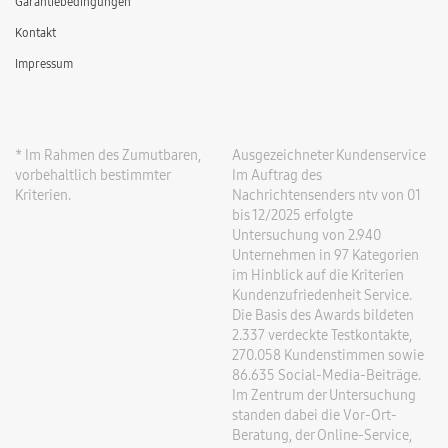
Garantiebedingungen
Kontakt
Impressum
* Im Rahmen des Zumutbaren,
Ausgezeichneter Kundenservice
vorbehaltlich bestimmter
Im Auftrag des
Kriterien.
Nachrichtensenders ntv von 01
bis 12/2025 erfolgte
Untersuchung von 2.940
Unternehmen in 97 Kategorien
im Hinblick auf die Kriterien
Kundenzufriedenheit Service.
Die Basis des Awards bildeten
2.337 verdeckte Testkontakte,
270.058 Kundenstimmen sowie
86.635 Social-Media-Beiträge.
Im Zentrum der Untersuchung
standen dabei die Vor-Ort-
Beratung, der Online-Service,