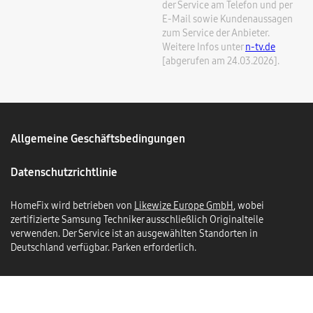
der Service am Telefon und per
E-Mail sowie Kundenaussagen
zum Service der Anbieter.
Weitere Infos unter
n-tv.de
[abgerufen am 24.03.2026].
Allgemeine Geschäftsbedingungen
Datenschutzrichtlinie
HomeFix wird betrieben von
Likewize Europe GmbH
, wobei
zertifizierte Samsung Techniker ausschließlich Originalteile
verwenden. Der Service ist an ausgewählten Standorten in
Deutschland verfügbar. Parken erforderlich.