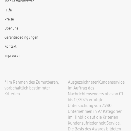
Mobile Werkstätten
Hilfe
Preise
Über uns
Garantiebedingungen
Kontakt
Impressum
* Im Rahmen des Zumutbaren,
Ausgezeichneter Kundenservice
vorbehaltlich bestimmter
Im Auftrag des
Kriterien.
Nachrichtensenders ntv von 01
bis 12/2025 erfolgte
Untersuchung von 2.940
Unternehmen in 97 Kategorien
im Hinblick auf die Kriterien
Kundenzufriedenheit Service.
Die Basis des Awards bildeten