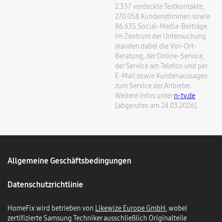
2.337 verdeckte Testkontakte,
270.058 Kundenstimmen sowie
86.635 Social-Media-Beiträge.
Im Zentrum der Untersuchung
standen dabei die Vor-Ort-
Beratung, der Online-Service,
der Service am Telefon und per
E-Mail sowie Kundenaussagen
zum Service der Anbieter.
Weitere Infos unter
n-tv.de
[abgerufen am 24.03.2026].
Allgemeine Geschäftsbedingungen
Datenschutzrichtlinie
HomeFix wird betrieben von
Likewize Europe GmbH
, wobei
zertifizierte Samsung Techniker ausschließlich Originalteile