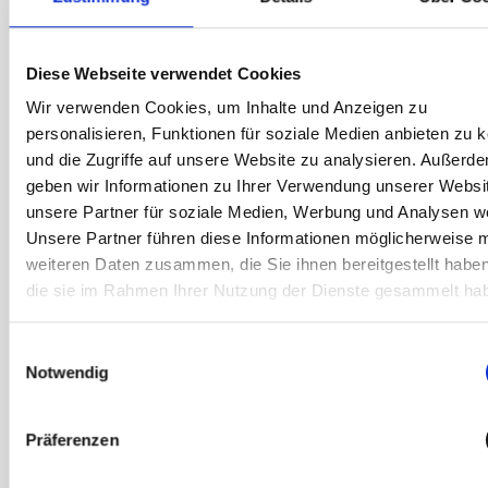
Premium Service Pauschale*
Leihgerät inklusive
– wenn dein Gerät während des
Termins nicht repariert werden kann*
Diese Webseite verwendet Cookies
Wir verwenden Cookies, um Inhalte und Anzeigen zu
*Gilt nur für Garantieschäden. Siehe
personalisieren, Funktionen für soziale Medien anbieten zu 
Garantiebedingungen
und die Zugriffe auf unsere Website zu analysieren. Außerd
geben wir Informationen zu Ihrer Verwendung unserer Websi
unsere Partner für soziale Medien, Werbung und Analysen we
Reparatur in unter einer Stunde – ohne
Unsere Partner führen diese Informationen möglicherweise m
Stress
weiteren Daten zusammen, die Sie ihnen bereitgestellt habe
Dein Gerät ist im Handumdrehen wieder
die sie im Rahmen Ihrer Nutzung der Dienste gesammelt ha
einsatzbereit – die meisten Reparaturen
dauern weniger als 60 Minuten.
Einwilligungsauswahl
Notwendig
Deine Garantie bleibt – sorgenfrei und
sicher
Jede Reparatur entspricht den höchsten
Präferenzen
Samsung Standard und haben eine 12-
monatige Garantie. Deine Samsung