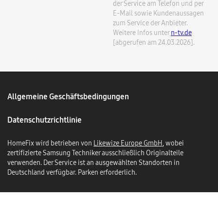
der Service am Telefon und per
E-Mail sowie Kundenaussagen
zum Service der Anbieter.
Weitere Infos unter
n-tv.de
[abgerufen am 24.03.2026].
Allgemeine Geschäftsbedingungen
Datenschutzrichtlinie
HomeFix wird betrieben von
Likewize Europe GmbH
, wobei
zertifizierte Samsung Techniker ausschließlich Originalteile
verwenden. Der Service ist an ausgewählten Standorten in
Deutschland verfügbar. Parken erforderlich.