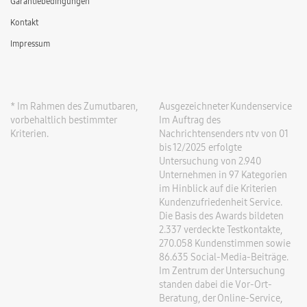
Garantiebedingungen
Kontakt
Impressum
* Im Rahmen des Zumutbaren,
Ausgezeichneter Kundenservice
vorbehaltlich bestimmter
Im Auftrag des
Kriterien.
Nachrichtensenders ntv von 01
bis 12/2025 erfolgte
Untersuchung von 2.940
Unternehmen in 97 Kategorien
im Hinblick auf die Kriterien
Kundenzufriedenheit Service.
Die Basis des Awards bildeten
2.337 verdeckte Testkontakte,
270.058 Kundenstimmen sowie
86.635 Social-Media-Beiträge.
Im Zentrum der Untersuchung
standen dabei die Vor-Ort-
Beratung, der Online-Service,