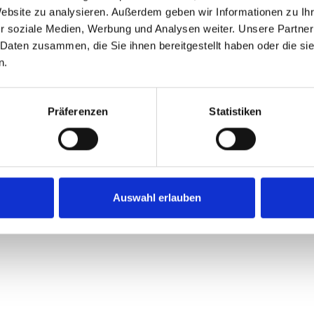
Website zu analysieren. Außerdem geben wir Informationen zu I
Die Seite, die du suchst, wurde vie
r soziale Medien, Werbung und Analysen weiter. Unsere Partner
hat es vielleicht nie gegeben.
 Daten zusammen, die Sie ihnen bereitgestellt haben oder die s
n.
Klicke auf die Schaltfläche unten, u
zurück.
Präferenzen
Statistiken
ZURÜCK
ZUR
STARTSEITE
Auswahl erlauben