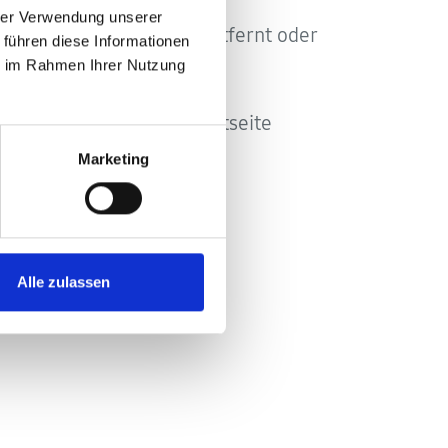
hrer Verwendung unserer
lleicht umbenannt bzw. entfernt oder
 führen diese Informationen
ie im Rahmen Ihrer Nutzung
nd wir leiten dich zur Startseite
Marketing
Alle zulassen