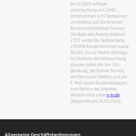
bis 12/2025 erfolgte
Untersuchung von 2.940
Unternehmen in 97 Kategorien
im Hinblick auf die Kriterien
Kundenzufriedenheit Service.
Die Basis des Awards bildeten
2.337 verdeckte Testkontakte,
270.058 Kundenstimmen sowie
86.635 Social-Media-Beiträge.
Im Zentrum der Untersuchung
standen dabei die Vor-Ort-
Beratung, der Online-Service,
der Service am Telefon und per
E-Mail sowie Kundenaussagen
zum Service der Anbieter.
Weitere Infos unter
n-tv.de
[abgerufen am 24.03.2026].
Allgemeine Geschäftsbedingungen