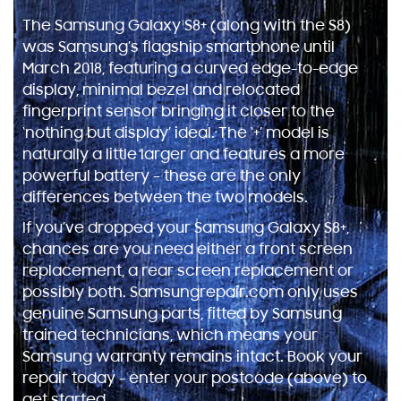
The Samsung Galaxy S8+ (along with the S8)
was Samsung’s flagship smartphone until
March 2018, featuring a curved edge-to-edge
display, minimal bezel and relocated
fingerprint sensor bringing it closer to the
‘nothing but display’ ideal. The ‘+’ model is
naturally a little larger and features a more
powerful battery – these are the only
differences between the two models.
If you’ve dropped your Samsung Galaxy S8+,
chances are you need either a front screen
replacement, a rear screen replacement or
possibly both. Samsungrepair.com only uses
genuine Samsung parts, fitted by Samsung
trained technicians, which means your
Samsung warranty remains intact. Book your
repair today - enter your postcode (above) to