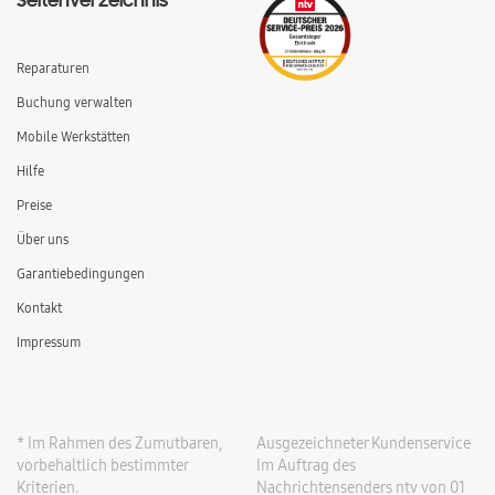
Seitenverzeichnis
Reparaturen
Buchung verwalten
Mobile Werkstätten
Hilfe
Preise
Über uns
Garantiebedingungen
Kontakt
Impressum
* Im Rahmen des Zumutbaren,
Ausgezeichneter Kundenservice
vorbehaltlich bestimmter
Im Auftrag des
Kriterien.
Nachrichtensenders ntv von 01