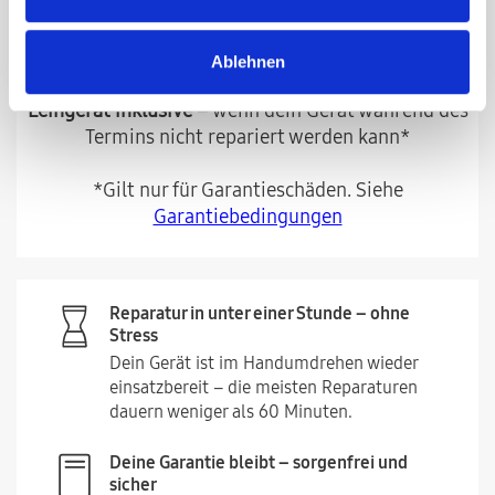
Shop oder der Samsung Shop App erworben wurden,
sowie für alle Galaxy Z Modelle (Flip&Fold)*
Kostenlose Anfahrt zu dir
– 20 € Gutschrift auf die
Ablehnen
Premium Service Pauschale*
Leihgerät inklusive
– wenn dein Gerät während des
Termins nicht repariert werden kann*
*Gilt nur für Garantieschäden. Siehe
Garantiebedingungen
Reparatur in unter einer Stunde – ohne
Stress
Dein Gerät ist im Handumdrehen wieder
einsatzbereit – die meisten Reparaturen
dauern weniger als 60 Minuten.
Deine Garantie bleibt – sorgenfrei und
sicher