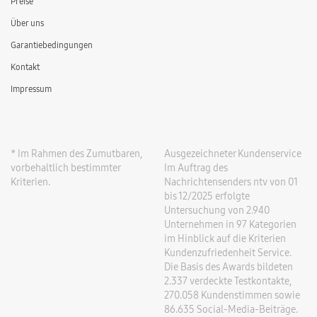
Preise
Über uns
Garantiebedingungen
Kontakt
Impressum
* Im Rahmen des Zumutbaren,
Ausgezeichneter Kundenservice
vorbehaltlich bestimmter
Im Auftrag des
Kriterien.
Nachrichtensenders ntv von 01
bis 12/2025 erfolgte
Untersuchung von 2.940
Unternehmen in 97 Kategorien
im Hinblick auf die Kriterien
Kundenzufriedenheit Service.
Die Basis des Awards bildeten
2.337 verdeckte Testkontakte,
270.058 Kundenstimmen sowie
86.635 Social-Media-Beiträge.