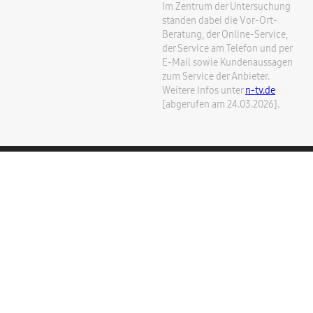
Im Zentrum der Untersuchung
standen dabei die Vor-Ort-
Beratung, der Online-Service,
der Service am Telefon und per
E-Mail sowie Kundenaussagen
zum Service der Anbieter.
Weitere Infos unter
n-tv.de
[abgerufen am 24.03.2026].
Allgemeine Geschäftsbedingungen
Datenschutzrichtlinie
HomeFix wird betrieben von
Likewize Europe GmbH
, wobei
zertifizierte Samsung Techniker ausschließlich Originalteile
verwenden. Der Service ist an ausgewählten Standorten in
Deutschland verfügbar. Parken erforderlich.