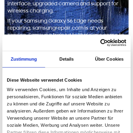
interface, upgraded camera and support for
wireless charging.
If your Samsung Galaxy S6 Edge needs
repairing, samsungrepair.com is at your
service. Samsung trained technicians come to
your home or work to repair your device in a
custom-built, mobile workshop. Cracked your
screen? Perhaps your charger port isn’t
Zustimmung
Details
Über Cookies
working? Samsungrepair.com technicians can
deal with almost any problem affecting your
Samsung Galaxy S6 Edge.
Diese Webseite verwendet Cookies
Wir verwenden Cookies, um Inhalte und Anzeigen zu
personalisieren, Funktionen für soziale Medien anbieten
zu können und die Zugriffe auf unsere Website zu
analysieren. Außerdem geben wir Informationen zu Ihrer
Verwendung unserer Website an unsere Partner für
soziale Medien, Werbung und Analysen weiter. Unsere
Partner führen diese Informationen möglicherweise mit