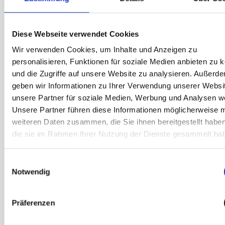
Premium Service Pauschale*
Leihgerät inklusive
– wenn dein Gerät während des
Termins nicht repariert werden kann*
Diese Webseite verwendet Cookies
Wir verwenden Cookies, um Inhalte und Anzeigen zu
*Gilt nur für Garantieschäden. Siehe
personalisieren, Funktionen für soziale Medien anbieten zu 
Garantiebedingungen
und die Zugriffe auf unsere Website zu analysieren. Außerd
geben wir Informationen zu Ihrer Verwendung unserer Websi
unsere Partner für soziale Medien, Werbung und Analysen we
Reparatur in unter einer Stunde – ohne
Unsere Partner führen diese Informationen möglicherweise m
Stress
weiteren Daten zusammen, die Sie ihnen bereitgestellt habe
Dein Gerät ist im Handumdrehen wieder
die sie im Rahmen Ihrer Nutzung der Dienste gesammelt ha
einsatzbereit – die meisten Reparaturen
dauern weniger als 60 Minuten.
Einwilligungsauswahl
Notwendig
Deine Garantie bleibt – sorgenfrei und
sicher
Jede Reparatur entspricht den höchsten
Präferenzen
Samsung Standard und haben eine 12-
monatige Garantie. Deine Samsung