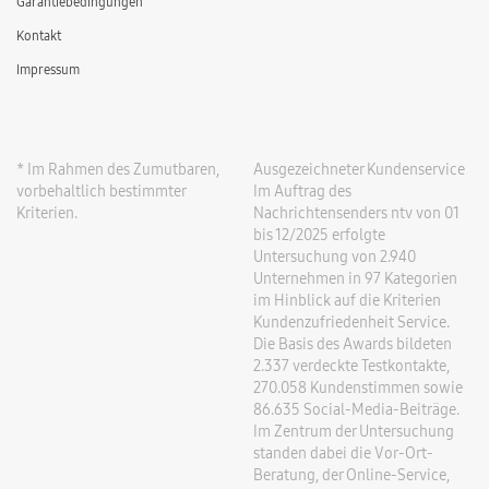
Garantiebedingungen
Kontakt
Impressum
* Im Rahmen des Zumutbaren,
Ausgezeichneter Kundenservice
vorbehaltlich bestimmter
Im Auftrag des
Kriterien.
Nachrichtensenders ntv von 01
bis 12/2025 erfolgte
Untersuchung von 2.940
Unternehmen in 97 Kategorien
im Hinblick auf die Kriterien
Kundenzufriedenheit Service.
Die Basis des Awards bildeten
2.337 verdeckte Testkontakte,
270.058 Kundenstimmen sowie
86.635 Social-Media-Beiträge.
Im Zentrum der Untersuchung
standen dabei die Vor-Ort-
Beratung, der Online-Service,