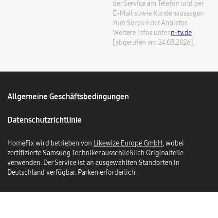
der Service am Telefon und per
E-Mail sowie Kundenaussagen
zum Service der Anbieter.
Weitere Infos unter
n-tv.de
[abgerufen am 24.03.2026].
Allgemeine Geschäftsbedingungen
Datenschutzrichtlinie
HomeFix wird betrieben von
Likewize Europe GmbH
, wobei
zertifizierte Samsung Techniker ausschließlich Originalteile
verwenden. Der Service ist an ausgewählten Standorten in
Deutschland verfügbar. Parken erforderlich.