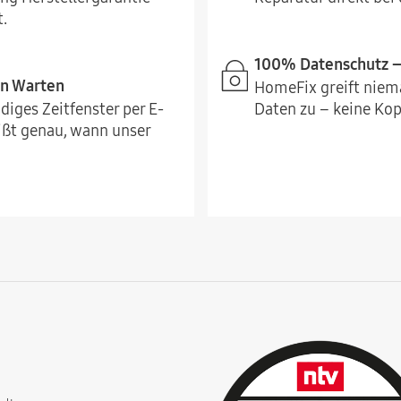
.
100% Datenschutz – 
in Warten
HomeFix greift niema
diges Zeitfenster per E-
Daten zu – keine Kopi
ißt genau, wann unser