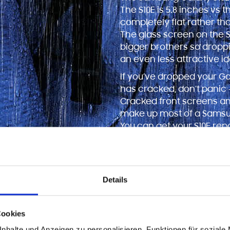
The S10E is 5.8 inches vs the
completely flat rather t
The glass screen on the S1
bigger brothers so dropp
an even less attractive id
If you’ve dropped your G
has cracked, don’t panic 
Cracked front screens a
make up most of a Samsun
You can get your S10E rep
the work won’t void your
always genuine.
Details
Cookies
nhalte und Anzeigen zu personalisieren, Funktionen für soziale