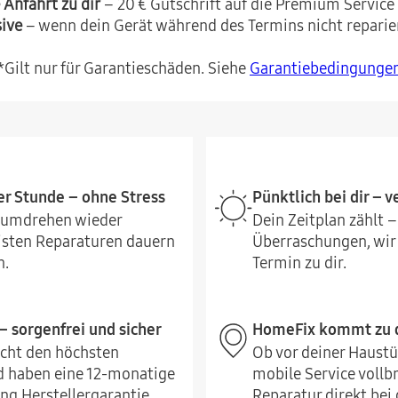
 Anfahrt zu dir
– 20 € Gutschrift auf die Premium Service
sive
– wenn dein Gerät während des Termins nicht reparie
*Gilt nur für Garantieschäden. Siehe
Garantiebedingunge
er Stunde – ohne Stress
Pünktlich bei dir – 
ndumdrehen wieder
Dein Zeitplan zählt –
eisten Reparaturen dauern
Überraschungen, wi
n.
Termin zu dir.
– sorgenfrei und sicher
HomeFix kommt zu d
icht den höchsten
Ob vor deiner Haustü
 haben eine 12-monatige
mobile Service vollb
ng Herstellergarantie
Reparatur direkt bei d