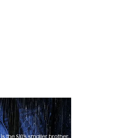
s the S10’s smaller brother.