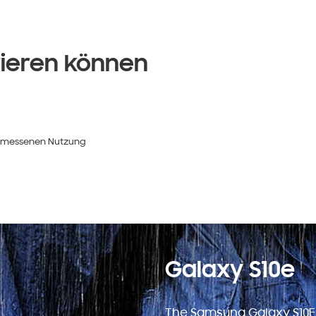
rieren können
ngemessenen Nutzung
Galaxy S10e
The Samsung Galaxy S10E i