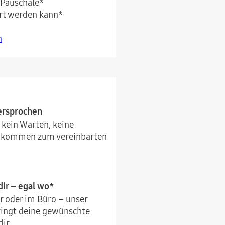
 Pauschale*
rt werden kann*
n
versprochen
 kein Warten, keine
r kommen zum vereinbarten
ir – egal wo*
r oder im Büro – unser
ringt deine gewünschte
ir.