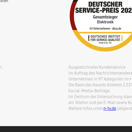
alten
n.
Ausgezeichneter Kundenservice
Im Auftrag des Nachrichtensenders 
Unternehmen in 97 Kategorien im Hi
Die Basis des Awards bildeten 2.3
Social-Media-Beiträge.
Im Zentrum der Untersuchung stande
am Telefon und per E-Mail sowie K
Weitere Infos unter
n-tv.de
[abgeruf