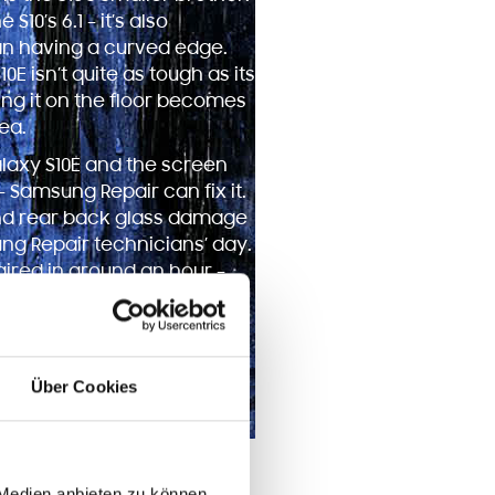
 S10’s 6.1 – it’s also
han having a curved edge.
0E isn’t quite as tough as its
ing it on the floor becomes
ea.
alaxy S10E and the screen
– Samsung Repair can fix it.
nd rear back glass damage
g Repair technicians’ day.
aired in around an hour –
 warranty and parts are
Über Cookies
 Medien anbieten zu können