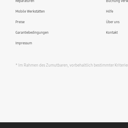
Reparaturen
Buchung verw
Mobile Werkstätten
Hilfe
Preise
Über uns
Garantiebedingungen
Kontakt
Impressum
* Im Rahmen des Zumutbaren, vorbehaltlich bestimmter Kriterie