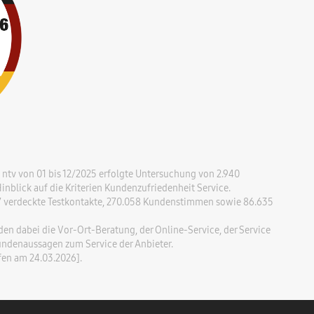
ntv von 01 bis 12/2025 erfolgte Untersuchung von 2.940
nblick auf die Kriterien Kundenzufriedenheit Service.
37 verdeckte Testkontakte, 270.058 Kundenstimmen sowie 86.635
n dabei die Vor-Ort-Beratung, der Online-Service, der Service
undenaussagen zum Service der Anbieter.
en am 24.03.2026].