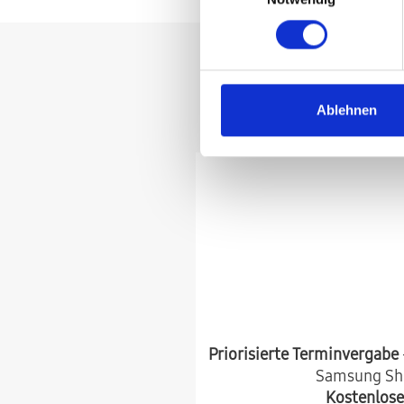
HomeFix - Dei
Ablehnen
Priorisierte Terminvergabe
Samsung Sho
Kostenlose