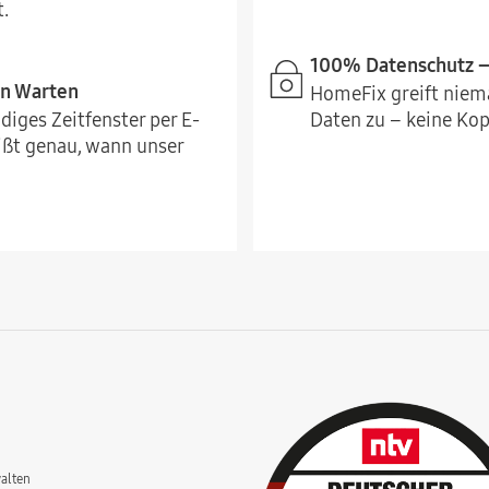
.
100% Datenschutz – 
in Warten
HomeFix greift niema
diges Zeitfenster per E-
Daten zu – keine Kopi
ißt genau, wann unser
alten