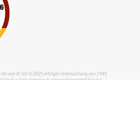
ntv von 01 bis 12/2025 erfolgte Untersuchung von 2.940
nblick auf die Kriterien Kundenzufriedenheit Service.
37 verdeckte Testkontakte, 270.058 Kundenstimmen sowie 86.635
n dabei die Vor-Ort-Beratung, der Online-Service, der Service
undenaussagen zum Service der Anbieter.
en am 24.03.2026].