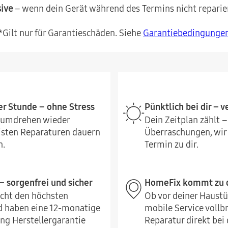
sive
– wenn dein Gerät während des Termins nicht reparie
*Gilt nur für Garantieschäden. Siehe
Garantiebedingunge
er Stunde – ohne Stress
Pünktlich bei dir – 
ndumdrehen wieder
Dein Zeitplan zählt –
eisten Reparaturen dauern
Überraschungen, wi
n.
Termin zu dir.
– sorgenfrei und sicher
HomeFix kommt zu d
icht den höchsten
Ob vor deiner Haustü
 haben eine 12-monatige
mobile Service vollb
ng Herstellergarantie
Reparatur direkt bei d