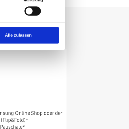
ll und bequem.
Alle zulassen
amsung Online Shop oder der
(Flip&Fold)*
 Pauschale*