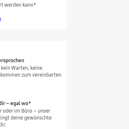
rt werden kann*
n
versprochen
 kein Warten, keine
r kommen zum vereinbarten
ir – egal wo*
r oder im Büro – unser
ringt deine gewünschte
ir.