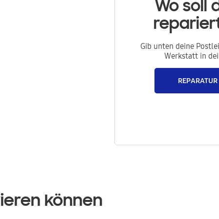
Wo soll 
reparie
Gib unten deine Postle
Werkstatt in de
REPARATUR
rieren können