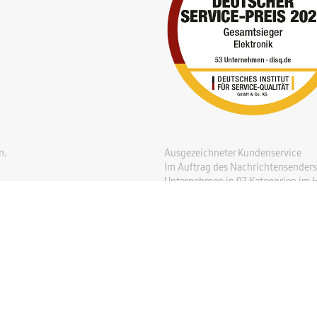
n.
Ausgezeichneter Kundenservice
Im Auftrag des Nachrichtensenders 
Unternehmen in 97 Kategorien im Hi
Die Basis des Awards bildeten 2.3
Social-Media-Beiträge.
Im Zentrum der Untersuchung stande
am Telefon und per E-Mail sowie K
Weitere Infos unter
n-tv.de
[abgeruf