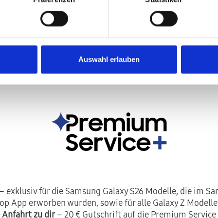
n Gerät, unser Service. Schne
Auswahl erlauben
– exklusiv für die Samsung Galaxy S26 Modelle, die im S
p App erworben wurden, sowie für alle Galaxy Z Modelle 
 Anfahrt zu dir
– 20 € Gutschrift auf die Premium Service