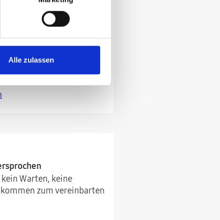
amsung Online Shop oder der
(Flip&Fold)*
 Pauschale*
Alle zulassen
rt werden kann*
n
versprochen
 kein Warten, keine
r kommen zum vereinbarten