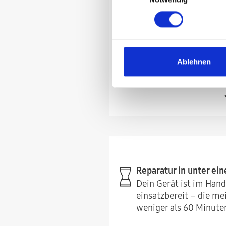
Priorisierte Terminvergabe
Samsung Sho
Kostenlose
Ablehnen
Leihgerät inklu
Reparatur in unter ein
Dein Gerät ist im Ha
einsatzbereit – die m
weniger als 60 Minute