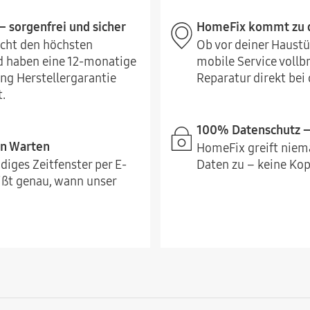
– sorgenfrei und sicher
HomeFix kommt zu d
icht den höchsten
Ob vor deiner Haustü
 haben eine 12-monatige
mobile Service vollb
ng Herstellergarantie
Reparatur direkt bei d
.
100% Datenschutz – 
in Warten
HomeFix greift niema
diges Zeitfenster per E-
Daten zu – keine Kopi
ißt genau, wann unser