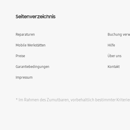
Seitenverzeichnis
Reparaturen
Buchung verw
Mobile Werkstätten
Hilfe
Preise
Über uns
Garantiebedingungen
Kontakt
Impressum
* Im Rahmen des Zumutbaren, vorbehaltlich bestimmter Kriterie