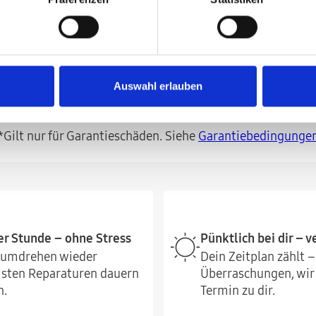
– exklusiv für die Samsung Galaxy S26 Modelle, die im S
p App erworben wurden, sowie für alle Galaxy Z Modelle 
 Anfahrt zu dir
– 20 € Gutschrift auf die Premium Service
Auswahl erlauben
sive
– wenn dein Gerät während des Termins nicht reparie
*Gilt nur für Garantieschäden. Siehe
Garantiebedingunge
er Stunde – ohne Stress
Pünktlich bei dir – 
ndumdrehen wieder
Dein Zeitplan zählt –
eisten Reparaturen dauern
Überraschungen, wi
n.
Termin zu dir.