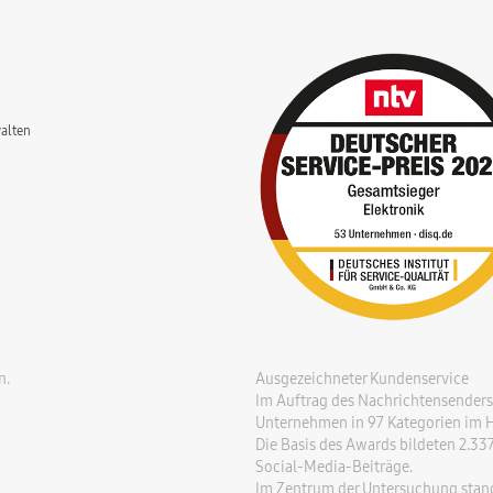
alten
n.
Ausgezeichneter Kundenservice
Im Auftrag des Nachrichtensenders 
Unternehmen in 97 Kategorien im Hi
Die Basis des Awards bildeten 2.3
Social-Media-Beiträge.
Im Zentrum der Untersuchung stande