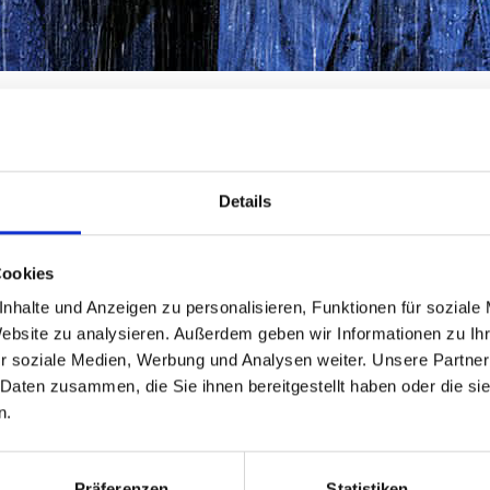
Details
n Gerät, unser Service. Schne
Cookies
nhalte und Anzeigen zu personalisieren, Funktionen für soziale
Website zu analysieren. Außerdem geben wir Informationen zu I
r soziale Medien, Werbung und Analysen weiter. Unsere Partner
 Daten zusammen, die Sie ihnen bereitgestellt haben oder die s
n.
Präferenzen
Statistiken