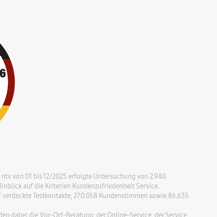
ntv von 01 bis 12/2025 erfolgte Untersuchung von 2.940
nblick auf die Kriterien Kundenzufriedenheit Service.
37 verdeckte Testkontakte, 270.058 Kundenstimmen sowie 86.635
n dabei die Vor-Ort-Beratung, der Online-Service, der Service