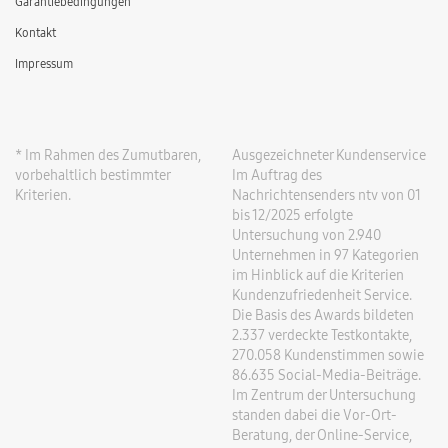
Garantiebedingungen
Kontakt
Impressum
* Im Rahmen des Zumutbaren,
Ausgezeichneter Kundenservice
vorbehaltlich bestimmter
Im Auftrag des
Kriterien.
Nachrichtensenders ntv von 01
bis 12/2025 erfolgte
Untersuchung von 2.940
Unternehmen in 97 Kategorien
im Hinblick auf die Kriterien
Kundenzufriedenheit Service.
Die Basis des Awards bildeten
2.337 verdeckte Testkontakte,
270.058 Kundenstimmen sowie
86.635 Social-Media-Beiträge.
Im Zentrum der Untersuchung
standen dabei die Vor-Ort-
Beratung, der Online-Service,