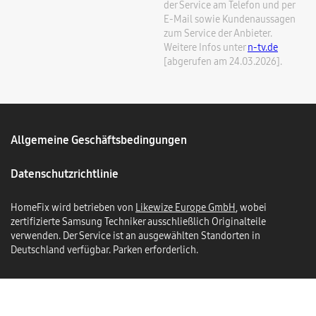
der Service am Telefon und per
E-Mail sowie Kundenaussagen
zum Service der Anbieter.
Weitere Infos unter
n-tv.de
[abgerufen am 24.03.2026].
Allgemeine Geschäftsbedingungen
Datenschutzrichtlinie
HomeFix wird betrieben von
Likewize Europe GmbH
, wobei
zertifizierte Samsung Techniker ausschließlich Originalteile
verwenden. Der Service ist an ausgewählten Standorten in
Deutschland verfügbar. Parken erforderlich.