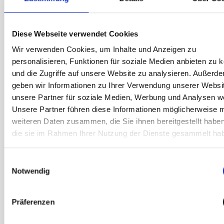
Premium Service Pauschale*
Leihgerät inklusive
– wenn dein Gerät während des
Termins nicht repariert werden kann*
Diese Webseite verwendet Cookies
Wir verwenden Cookies, um Inhalte und Anzeigen zu
*Gilt nur für Garantieschäden. Siehe
personalisieren, Funktionen für soziale Medien anbieten zu 
Garantiebedingungen
und die Zugriffe auf unsere Website zu analysieren. Außerd
geben wir Informationen zu Ihrer Verwendung unserer Websi
unsere Partner für soziale Medien, Werbung und Analysen we
Reparatur in unter einer Stunde – ohne
Unsere Partner führen diese Informationen möglicherweise m
Stress
weiteren Daten zusammen, die Sie ihnen bereitgestellt habe
Dein Gerät ist im Handumdrehen wieder
die sie im Rahmen Ihrer Nutzung der Dienste gesammelt ha
einsatzbereit – die meisten Reparaturen
dauern weniger als 60 Minuten.
Einwilligungsauswahl
Notwendig
Deine Garantie bleibt – sorgenfrei und
sicher
Jede Reparatur entspricht den höchsten
Präferenzen
Samsung Standard und haben eine 12-
monatige Garantie. Deine Samsung