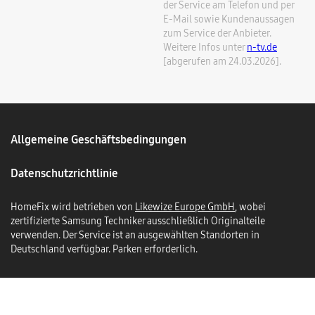
der Service am Telefon und per
E-Mail sowie Kundenaussagen
zum Service der Anbieter.
Weitere Infos unter
n-tv.de
[abgerufen am 24.03.2026].
Allgemeine Geschäftsbedingungen
Datenschutzrichtlinie
HomeFix wird betrieben von
Likewize Europe GmbH
, wobei
zertifizierte Samsung Techniker ausschließlich Originalteile
verwenden. Der Service ist an ausgewählten Standorten in
Deutschland verfügbar. Parken erforderlich.