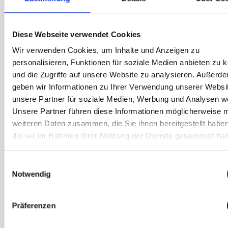
Premium Service Pauschale*
Leihgerät inklusive
– wenn dein Gerät während des
Termins nicht repariert werden kann*
Diese Webseite verwendet Cookies
Wir verwenden Cookies, um Inhalte und Anzeigen zu
*Gilt nur für Garantieschäden. Siehe
personalisieren, Funktionen für soziale Medien anbieten zu 
Garantiebedingungen
und die Zugriffe auf unsere Website zu analysieren. Außerd
geben wir Informationen zu Ihrer Verwendung unserer Websi
unsere Partner für soziale Medien, Werbung und Analysen we
Reparatur in unter einer Stunde – ohne
Unsere Partner führen diese Informationen möglicherweise m
Stress
weiteren Daten zusammen, die Sie ihnen bereitgestellt habe
Dein Gerät ist im Handumdrehen wieder
die sie im Rahmen Ihrer Nutzung der Dienste gesammelt ha
einsatzbereit – die meisten Reparaturen
dauern weniger als 60 Minuten.
Einwilligungsauswahl
Notwendig
Deine Garantie bleibt – sorgenfrei und
sicher
Jede Reparatur entspricht den höchsten
Präferenzen
Samsung Standard und haben eine 12-
monatige Garantie. Deine Samsung