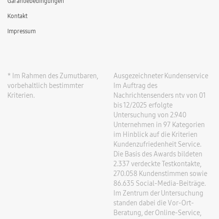
Garantiebedingungen
Kontakt
Impressum
* Im Rahmen des Zumutbaren,
Ausgezeichneter Kundenservice
vorbehaltlich bestimmter
Im Auftrag des
Kriterien.
Nachrichtensenders ntv von 01
bis 12/2025 erfolgte
Untersuchung von 2.940
Unternehmen in 97 Kategorien
im Hinblick auf die Kriterien
Kundenzufriedenheit Service.
Die Basis des Awards bildeten
2.337 verdeckte Testkontakte,
270.058 Kundenstimmen sowie
86.635 Social-Media-Beiträge.
Im Zentrum der Untersuchung
standen dabei die Vor-Ort-
Beratung, der Online-Service,