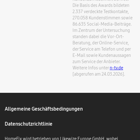
Die Basis des Awards bildeten
2.337 verdeckte Testkontakte,
270.058 Kundenstimmen sowie
86.635 Social-Media-Beiträge.
Im Zentrum der Untersuchung
standen dabei die Vor-Ort-
Beratung, der Online-Service,
der Service am Telefon und per
E-Mail sowie Kundenaussagen
zum Service der Anbieter.
Weitere Infos unter
n-tv.de
[abgerufen am 24.03.2026].
Allgemeine Geschäftsbedingungen
Datenschutzrichtlinie
HomeFix wird betrieben von
Likewize Europe GmbH
, wobei