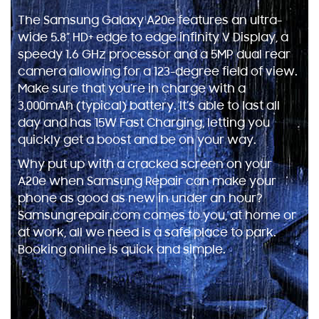
The Samsung Galaxy A20e features an ultra-
wide 5.8” HD+ edge to edge infinity V Display, a
speedy 1.6 GHz processor and a 5MP dual rear
camera allowing for a 123-degree field of view.
Make sure that you’re in charge with a
3,000mAh (typical) battery. It’s able to last all
day and has 15W Fast Charging, letting you
quickly get a boost and be on your way.
Why put up with a cracked screen on your
A20e when Samsung Repair can make your
phone as good as new in under an hour?
Samsungrepair.com comes to you, at home or
at work, all we need is a safe place to park.
Booking online is quick and simple.