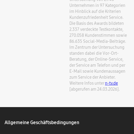
Unternehmen in 97 Kategorien
im Hinblick auf die Kriterien
Kundenzufriedenheit Service.
Die Basis des Awards bildeten
2.337 verdeckte Testkontakte,
270.058 Kundenstimmen sowie
86.635 Social-Media-Beiträge.
Im Zentrum der Untersuchung
standen dabei die Vor-Ort-
Beratung, der Online-Service,
der Service am Telefon und per
E-Mail sowie Kundenaussagen
zum Service der Anbieter.
Weitere Infos unter
n-tv.de
[abgerufen am 24.03.2026].
Allgemeine Geschäftsbedingungen